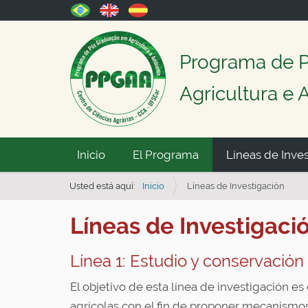
Programa de 
Agricultura e
N
Inicio
El Programa
Líneas de Inve
a
v
Usted está aquí:
Inicio
Líneas de Investigación
e
Líneas de Investigaci
g
a
Línea 1: Estudio y conservación 
ç
ã
El objetivo de esta línea de investigación es
o
agrícolas con el fin de proponer mecanismos 