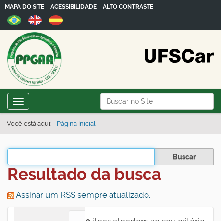
MAPA DO SITE
ACESSIBILIDADE
ALTO CONTRASTE
N
Busca
Toggle navigation
a
Busca Avançada…
v
Você está aqui:
Página Inicial
e
g
Filtrar os resultados
a
Resultado da busca
ç
ã
Assinar um RSS sempre atualizado.
o