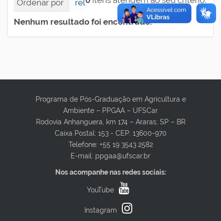
0
itens atendem ao seu critério.
Ordenar por
relevância
data (mais recente pri
Nenhum resultado foi encontrado.
Programa de Pós-Graduação em Agricultura e
Ambiente – PPGAA – UFSCar
Rodovia Anhanguera, km 174 – Araras; SP – BR
Caixa Postal: 153 - CEP: 13600-970
Telefone: +55 19 3543 2582
E-mail: ppgaa@ufscar.br
Nos acompanhe nas redes sociais:
YouTube
Instagram