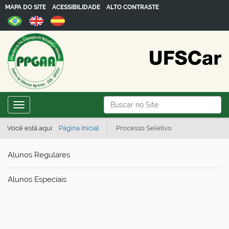
MAPA DO SITE
ACESSIBILIDADE
ALTO CONTRASTE
N
Busca
Toggle navigation
a
Busca Avançada…
v
Você está aqui:
Página Inicial
Processo Seletivo
e
Alunos Regulares
g
a
Alunos Especiais
ç
ã
o