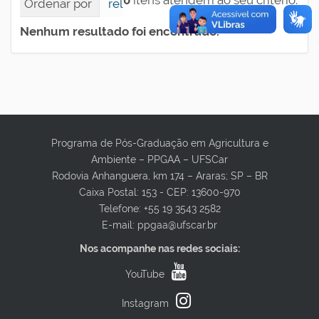
0
itens atendem ao seu critério.
Ordenar por
relevância
data (mais recente pri
Nenhum resultado foi encontrado.
Programa de Pós-Graduação em Agricultura e
Ambiente – PPGAA – UFSCar
Rodovia Anhanguera, km 174 – Araras; SP – BR
Caixa Postal: 153 - CEP: 13600-970
Telefone: +55 19 3543 2582
E-mail: ppgaa@ufscar.br
Nos acompanhe nas redes sociais:
YouTube
Instagram