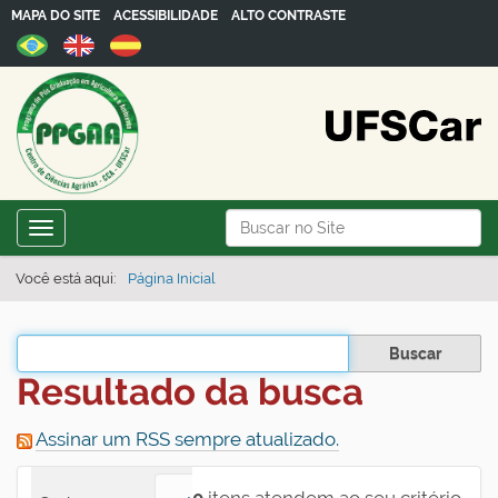
MAPA DO SITE
ACESSIBILIDADE
ALTO CONTRASTE
N
Busca
Toggle navigation
a
Busca Avançada…
v
Você está aqui:
Página Inicial
e
g
Filtrar os resultados
a
Resultado da busca
ç
ã
Assinar um RSS sempre atualizado.
o