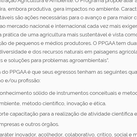
tração Agricultura e Ambiente. O Programa propõe aliar a 
eira, embora produtiva, gera impactos no ambiente. Caract
táveis são ações necessárias para o avanço e para maior c
 ao mercado nacional e internacional cada vez mais exige
 a prática de uma agricultura mais sustentável é vista com
ão de pequenos e médios produtores. O PPGAA tem duas 
diversidade e dos recursos naturais em paisagens agrícola
is e soluções para problemas agroambientais”.
 do PPGAA é que seus egressos tenham as seguintes qual
ho e/ou profissão:
onhecimento sólido de instrumentos conceituais e metodo
mbiente, método científico, inovação e ética.
orte capacitação para a realização de atividade científica 
mpresas e outros órgãos.
aráter inovador, acolhedor, colaborativo, crítico, social e m