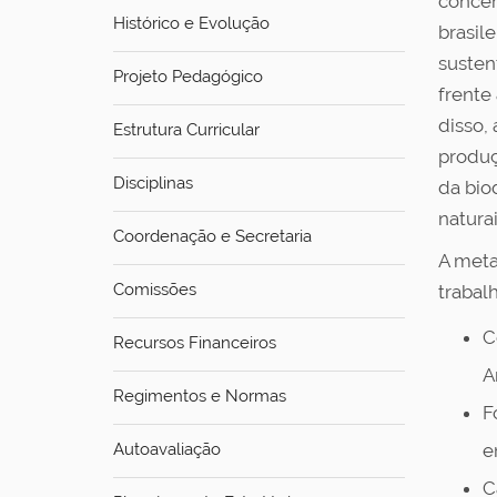
concen
Histórico e Evolução
brasil
susten
Projeto Pedagógico
frente
disso,
Estrutura Curricular
produç
Disciplinas
da bio
natura
Coordenação e Secretaria
A meta
Comissões
trabal
C
Recursos Financeiros
A
Regimentos e Normas
F
Autoavaliação
e
C