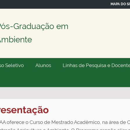
MAPA DO SI
Pós-Graduação em
 Ambiente
o Seletivo
Alunos
Linhas de Pesquisa e Docent
resentação
A oferece o Curso de Mestrado Acadêmico, na área de Ciê