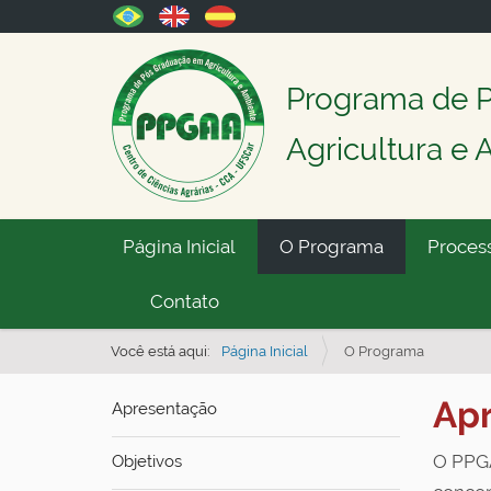
Programa de 
Agricultura e
N
Página Inicial
O Programa
Process
a
v
Contato
e
Você está aqui:
Página Inicial
O Programa
g
a
Ap
Apresentação
ç
ã
O PPGA
Objetivos
o