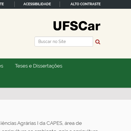
TE
ACESSIBILIDADE
ALTO CONTRASTE
Busca
Busca Avançada…
es
Teses e Dissertações
ncias Agrárias I da CAPES, área de