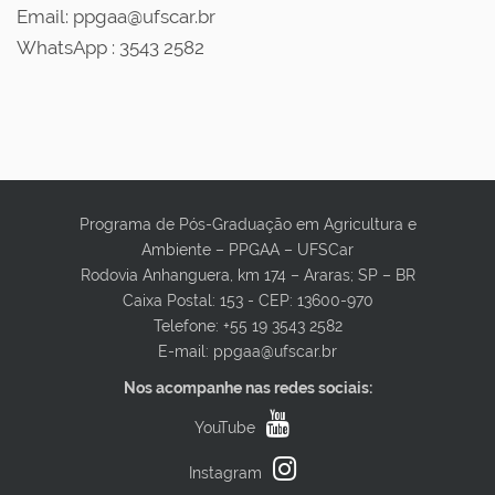
Email: ppgaa@ufscar.br
WhatsApp : 3543 2582
Programa de Pós-Graduação em Agricultura e
Ambiente – PPGAA – UFSCar
Rodovia Anhanguera, km 174 – Araras; SP – BR
Caixa Postal: 153 - CEP: 13600-970
Telefone: +55 19 3543 2582
E-mail: ppgaa@ufscar.br
Nos acompanhe nas redes sociais:
YouTube
Instagram