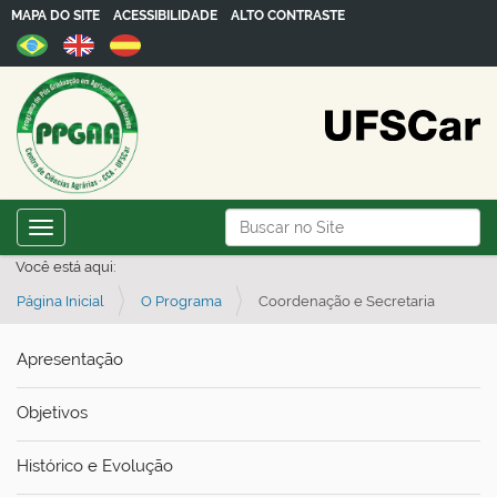
MAPA DO SITE
ACESSIBILIDADE
ALTO CONTRASTE
N
Busca
Toggle navigation
a
Busca Avançada…
Você está aqui:
v
Página Inicial
O Programa
Coordenação e Secretaria
e
g
Apresentação
a
ç
Objetivos
ã
o
Histórico e Evolução