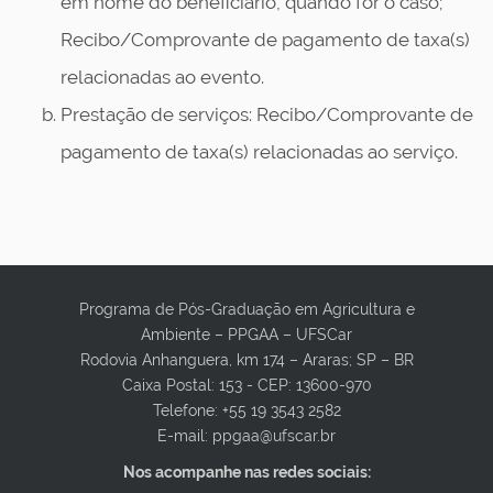
em nome do beneficiário, quando for o caso;
Recibo/Comprovante de pagamento de taxa(s)
relacionadas ao evento.
Prestação de serviços: Recibo/Comprovante de
pagamento de taxa(s) relacionadas ao serviço.
Programa de Pós-Graduação em Agricultura e
Ambiente – PPGAA – UFSCar
Rodovia Anhanguera, km 174 – Araras; SP – BR
Caixa Postal: 153 - CEP: 13600-970
Telefone: +55 19 3543 2582
E-mail: ppgaa@ufscar.br
Nos acompanhe nas redes sociais: