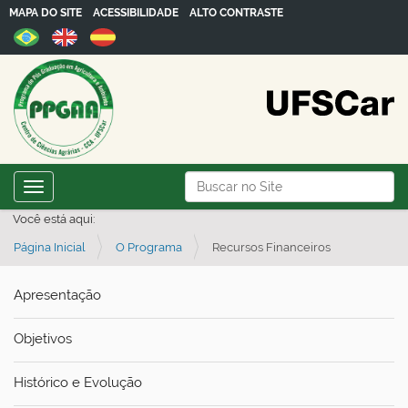
MAPA DO SITE
ACESSIBILIDADE
ALTO CONTRASTE
N
Busca
Toggle navigation
a
Busca Avançada…
Você está aqui:
v
Página Inicial
O Programa
Recursos Financeiros
e
g
Apresentação
a
ç
Objetivos
ã
o
Histórico e Evolução